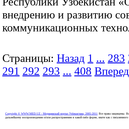
Республики Узбекистан «
внедрению и развитию с
коммуникационных техноло
Страницы:
Назад
1
...
283
291
292
293
...
408
Вперед
Copyright © WWW.MED.UZ - Медицинский портал Узбекистана, 2005-2011
Все права защищены. Вс
дальнейшему воспроизведению и/или распространению в какой-либо форме, иначе как с письменного