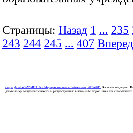
Страницы:
Назад
1
...
235
243
244
245
...
407
Вперед
Copyright © WWW.MED.UZ - Медицинский портал Узбекистана, 2005-2011
Все права защищены. Вс
дальнейшему воспроизведению и/или распространению в какой-либо форме, иначе как с письменного