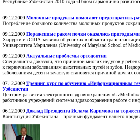
Республике Узбекистан 2010 года «Годом гармонично развитого
09.12.2009
Молочные продукты помогают предотвратить ра
Потребление большого количества молочных продуктов сокраща
09.12.2009
Пораженные раком почки оказались пригодными 
Хирурги из США заявили об успехах в области трансплантац
Университета Мэриленда (University of Maryland School of Medic
09.12.2009
Актуальные проблемы ортодонтии
Специалисты доказали, что причиной многих недугов у ребен
к первичным заболеваниям дыхательных путей и зубов. Нездоро
заболеваниям десен и зачастую становятся причиной других с
07.12.2009
Тренинг-курс по обучению «Информационным тех
Узбекистан
Центром развития электронного здравоохранения «UzMedInfo»
работников учреждений системы здравоохранения работе с 
06.12.2009
Доклад Президента Ислама Каримова на торжест
Конституция Узбекистана – прочный фундамент нашего продви