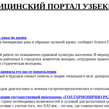
ИЦИНСКИЙ ПОРТАЛ УЗБЕ
 рака по крови
биомаркеры рака в образцах цельной крови, сообщает Science D
ной работе по повышению правовой культуры населения. В меро
ли районных и городских комитетов женщин, сотрудники правоо
и студенческая молодежь.
тановила его после повреждения
рый в будущем сможет помочь и людям: инъекция в мозг донорск
дов диагностики и лечения гастроэнтерологических и гепатоло
реализации государственной программы «ГОД ГАРМОНИЧН
в стране необходимых возможностей и условий для воспитания 
ями с учетом того, что XXI век – это век, где главенствуют ин