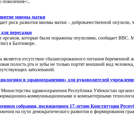
 поколения»:..
звитие миомы матки
ет риск развития миомы матки – доброкачественной опухоли, ч
для пересадки
ии органов, которые были поражены опухолями, сообщает BBC.
ine) в Балтиморе.
ка является отсутствие сбалансированного питания беременной
вая полость рта и зубы не только портят внешний вид человека
опутствующих заболеваний.
нологиям в здравоохранении» для руководителей учреждени
 Министерства здравоохранения Республики Узбекистан органи
информационно-коммуникационными и компьютерными технологи
венном собрании, посвященном 17-летию Конституции Респуб
жения на пути демократического развития и формирования гра