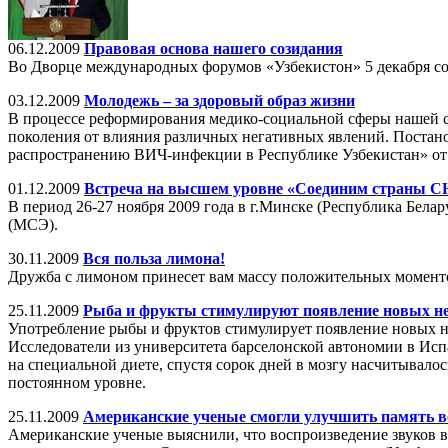
06.12.2009
Правовая основа нашего созидания
Во Дворце международных форумов «Узбекистон» 5 декабря со
03.12.2009
Молодежь – за здоровый образ жизни
В процессе реформирования медико-социальной сферы нашей с
поколения от влияния различных негативных явлений. Поста
распространению ВИЧ-инфекции в Республике Узбекистан» от 
01.12.2009
Встреча на высшем уровне «Соединим страны С
В период 26-27 ноября 2009 года в г.Минске (Республика Бе
(МСЭ).
30.11.2009
Вся польза лимона!
Дружба с лимоном принесет вам массу положительных моментов
25.11.2009
Рыба и фрукты стимулируют появление новых н
Употребление рыбы и фруктов стимулирует появление новых 
Исследователи из университета барселонской автономии в Ис
на специальной диете, спустя сорок дней в мозгу насчитывало
постоянном уровне.
25.11.2009
Американские ученые смогли улучшить память в
Американские ученые выяснили, что воспроизведение звуков в