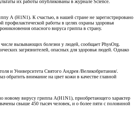
зультаты их работы опубликованы в журнале Science.
пу А (H1N1). К счастью, в нашей стране не зарегистрировано
ной профилактической работы в целях охраны здоровья
роникновения опасного вируса гриппа в страну.
 числе вызывающих болезни у людей, сообщает PhysOrg.
ических загрязнителей, опасных для здоровья людей. Однако
столя и Университета Святого Андрея /Великобритания/.
аз обратить внимание на цвет кожи в качестве главной
по новому вирусу гриппа А(H1N1), приобретающего характер
вачены свыше 450 тысяч человек, и о более пяти с половиной