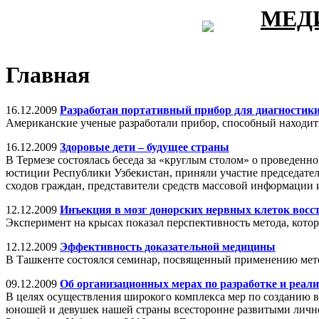
МЕД
Главная
16.12.2009
Разработан портативный прибор для диагностики
Американские ученые разработали прибор, способный находить 
16.12.2009
Здоровые дети – будущее страны
В Термезе состоялась беседа за «круглым столом» о проведен
юстиции Республики Узбекистан, приняли участие председате
сходов граждан, представители средств массовой информации 
12.12.2009
Инъекция в мозг донорских нервных клеток восс
Эксперимент на крысах показал перспективность метода, кото
12.12.2009
Эффективность доказательной медицины
В Ташкенте состоялся семинар, посвященный применению мето
09.12.2009
Об организационных мерах по разработке и 
В целях осуществления широкого комплекса мер по созданию 
юношей и девушек нашей страны всесторонне развитыми личност