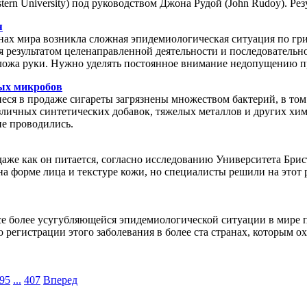
ern University) под руководством Джона Рудой (John Rudoy). Ре
я
ах мира возникла сложная эпидемиологическая ситуация по грип
тся результатом целенаправленной деятельности и последователь
 сложа руки. Нужно уделять постоянное внимание недопущению п
ных микробов
ся в продаже сигареты загрязнены множеством бактерий, в том
зличных синтетических добавок, тяжелых металлов и других хим
не проводились.
даже как он питается, согласно исследованию Университета Бри
 форме лица и текстуре кожи, но специалисты решили на этот р
се более усугубляющейся эпидемиологической ситуации в мире 
регистрации этого заболевания в более ста странах, которым ох
95
...
407
Вперед