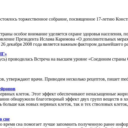
стоялось торжественное собрание, посвященное 17-летию Конст
траны особое внимание уделяется охране здоровья населения,
новление Президента Ислама Каримова «О дополнительных мер
26 декабря 2008 года является важным фактором дальнейшего ра
НГ»
ларусь) проводилась Встреча на высшем уровне «Соединим стра
, утверждают врачи. Приводим несколько рецептов, пишет medl
ейронов
нервных клеток. Этот эффект обеспечивают ненасыщенные жир
пании обнаружили благотворный эффект двух групп веществ в хо
сь больше как новых нервных клеток, так и тех стволовых клето
о сне
о время сна помогает лучше запомнить полученную ранее инфор