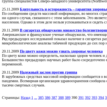
группа специалистов Северо-западного университета (Northwest
25.11.2009
Бдительность и осторожность – гарантия здоровь
По сообщениям средств массовой информации, во многих стран
ни одного случая, связанного с этим заболеванием. Это являе
населения. Однако в этом деле нельзя успокаиваться и сидеть
20.11.2009
В сигаретах обнаружено множество болезнетвор
Американские и французские ученые обнаружили, что имеющие
Ряд предыдущих исследований показал наличие в сигаретах ра
микробиологические анализы табачной продукции до сих пор 
20.11.2009
По цвету кожи можно узнать здоровье человека
По цвету кожи можно определить, насколько здоров человек и 
Большинство предыдущих научных работ было сосредоточено на
переменной.
20.11.2009
Надежный заслон против гриппа
В зарубежных средствах массовой информации сообщается о в
пандемии. Всемирная организация здравоохранения сообщила о 
тысячи смертных случаев.
Страницы:
Назад
1
...
385
386
387
388
389
390
391
392
393
394
3