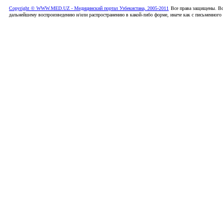
Copyright © WWW.MED.UZ - Медицинский портал Узбекистана, 2005-2011
Все права защищены. Вс
дальнейшему воспроизведению и/или распространению в какой-либо форме, иначе как с письменного