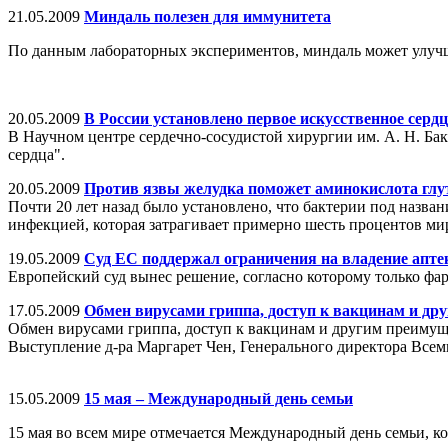
21.05.2009
Миндаль полезен для иммунитета
По данным лабораторных экспериментов, миндаль может улучш
20.05.2009
В России установлено первое искусственное сердц
В Научном центре сердечно-сосудистой хирургии им. А. Н. Ба
сердца".
20.05.2009
Против язвы желудка поможет аминокислота глу
Почти 20 лет назад было установлено, что бактерии под назван
инфекцией, которая затрагивает примерно шесть процентов мир
19.05.2009
Суд ЕС поддержал ограничения на владение апт
Европейский суд вынес решение, согласно которому только фар
17.05.2009
Обмен вирусами гриппа, доступ к вакцинам и д
Обмен вирусами гриппа, доступ к вакцинам и другим преиму
Выступление д-ра Маргарет Чен, Генерального директора Все
15.05.2009
15 мая – Международный день семьи
15 мая во всем мире отмечается Международный день семьи, к