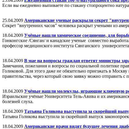
25.04.2009
Ежедневный стакан 100%-натурального сока пре
Если вы ежедневно выпиваете по стакану стопроцентно натура
25.04.2009
Американские ученые раскрыли секрет "внутрен
Секрет "внутренних часов" человека раскрыт учеными из аме
18.04.2009
Учёные нашли химическое соединение, для борьб
Гонконгские /Сянган/ и канадские ученые совместно выработа
профессор медицинского института Сянганского университета
18.04.2009
В мае на вопросы граждан ответят министры здр
Замечания, пожелания и вопросы по социальной политике прав
Голиковой. Для этого даже не обязательно приезжать в Москву
правительства, через который свою заявку можно отправить с
18.04.2009
Учёные нашли молекулы, играющие ключевую ро
Израильские учёные Университета Тель-Авива и их американск
болезней слуха.
18.04.2009
Татьяна Голикова выступила за скорейший выпус
Татьяна Голикова выступила за скорейший выпуск законопроек
18.04.2009
Американские врачи видят будущее лечения диаб