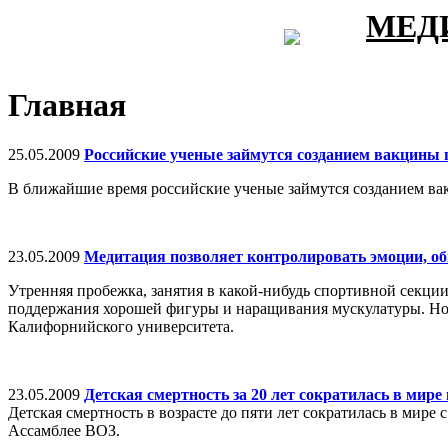
МЕД
Главная
25.05.2009
Российские ученые займутся созданием вакцины 
В ближайшие время российские ученые займутся созданием вак
23.05.2009
Медитация позволяет контролировать эмоции, о
Утренняя пробежка, занятия в какой-нибудь спортивной секции
поддержания хорошей фигуры и наращивания мускулатуры. Но ч
Калифорнийского университета.
23.05.2009
Детская смертность за 20 лет сократилась в мире
Детская смертность в возрасте до пяти лет сократилась в мире
Ассамблее ВОЗ.