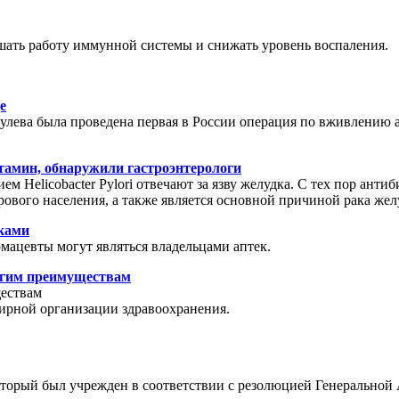
ать работу иммунной системы и снижать уровень воспаления.
е
кулева была проведена первая в России операция по вживлению 
тамин, обнаружили гастроэнтерологи
ием Helicobacter Pylori отвечают за язву желудка. С тех пор ан
ового населения, а также является основной причиной рака жел
еками
мацевты могут являться владельцами аптек.
ругим преимуществам
ществам
мирной организации здравоохранения.
оторый был учрежден в соответствии с резолюцией Генеральной