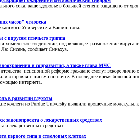
дотвращает ожирение и метаболический синдром
льного сока, ваше здоровье в большей степени защищено от хро
них часов" человека
риканского Университета Вашингтона.
ы с вирусом птичьего гриппа
ли химическое соединение, подавляющее размножение вируса пт
 Лю Сисянь, сообщает Синьхуа.
авоохранения и соцразвития, а также глава МЧС
ительства, пенсионной реформе граждане смогут вскоре лично 
 или отправлять письмо по почте. В последнее время большой п
 помощью интернета.
ль в развитии глухоты
ие коллеги из Purdue University выявили крошечные молекулы, 
к законопроекта о лекарственных средствах
та о лекарственных средствах
ета первого типа в стволовых клетках