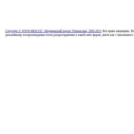
Copyright © WWW.MED.UZ - Медицинский портал Узбекистана, 2005-2011
Все права защищены. Вс
дальнейшему воспроизведению и/или распространению в какой-либо форме, иначе как с письменного