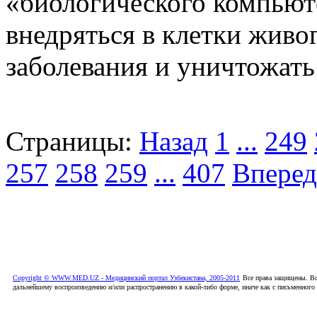
«биологического компьют
внедряться в клетки живо
заболевания и уничтожать
Страницы:
Назад
1
...
249
257
258
259
...
407
Вперед
Copyright © WWW.MED.UZ - Медицинский портал Узбекистана, 2005-2011
Все права защищены. Вс
дальнейшему воспроизведению и/или распространению в какой-либо форме, иначе как с письменного