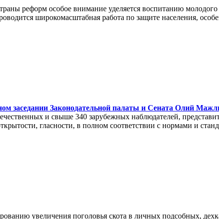
траны реформ особое внимание уделяется воспитанию молодого
оводится широкомасштабная работа по защите населения, особ
ном заседании Законодательной палаты и Сената Олий Мажл
течественных и свыше 340 зарубежных наблюдателей, представ
ткрытости, гласности, в полном соответствии с нормами и стан
ованию увеличения поголовья скота в личных подсобных, дехкан