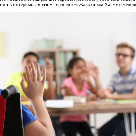
ечении в интервью с врачом-терапевтом Жавохиром Халмухамедо