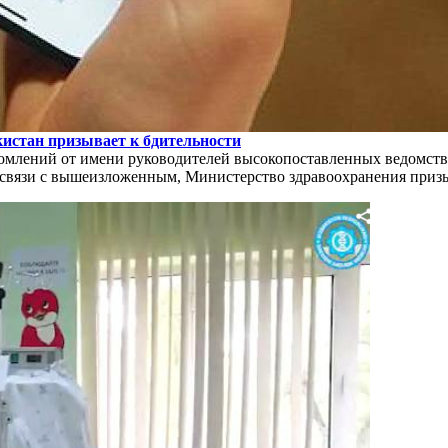
истан призывает к бдительности
домлений от имени руководителей высокопоставленных ведомст
В связи с вышеизложенным, Министерство здравоохранения приз