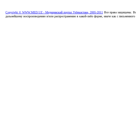
Copyright © WWW.MED.UZ - Медицинский портал Узбекистана, 2005-2011
Все права защищены. Вс
дальнейшему воспроизведению и/или распространению в какой-либо форме, иначе как с письменного