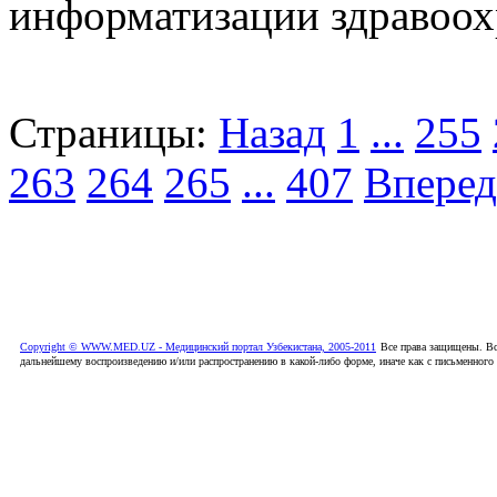
информатизации здравоох
Страницы:
Назад
1
...
255
263
264
265
...
407
Вперед
Copyright © WWW.MED.UZ - Медицинский портал Узбекистана, 2005-2011
Все права защищены. Вс
дальнейшему воспроизведению и/или распространению в какой-либо форме, иначе как с письменного