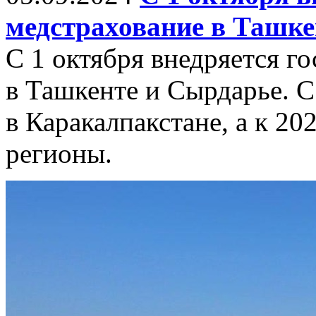
медстрахование в Ташке
С 1 октября внедряется г
в Ташкенте и Сырдарье. С
в Каракалпакстане, а к 20
регионы.