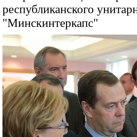
республиканского унитар
"Минскинтеркапс"