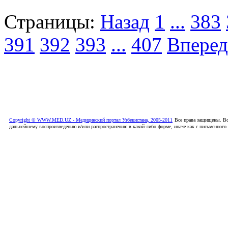
Страницы:
Назад
1
...
383
391
392
393
...
407
Вперед
Copyright © WWW.MED.UZ - Медицинский портал Узбекистана, 2005-2011
Все права защищены. Вс
дальнейшему воспроизведению и/или распространению в какой-либо форме, иначе как с письменного