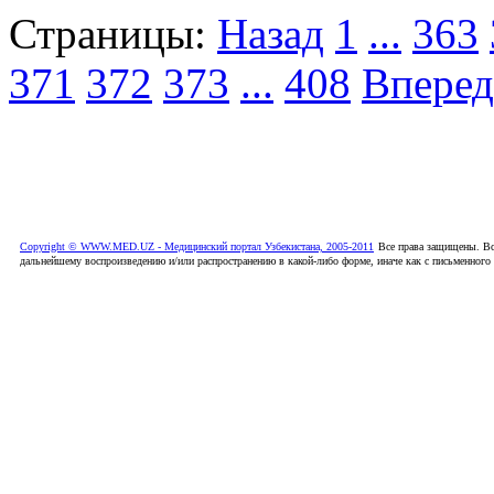
Страницы:
Назад
1
...
363
371
372
373
...
408
Вперед
Copyright © WWW.MED.UZ - Медицинский портал Узбекистана, 2005-2011
Все права защищены. Вс
дальнейшему воспроизведению и/или распространению в какой-либо форме, иначе как с письменного