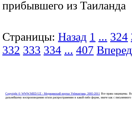
прибывшего из Таиланда
Страницы:
Назад
1
...
324
332
333
334
...
407
Вперед
Copyright © WWW.MED.UZ - Медицинский портал Узбекистана, 2005-2011
Все права защищены. Вс
дальнейшему воспроизведению и/или распространению в какой-либо форме, иначе как с письменного